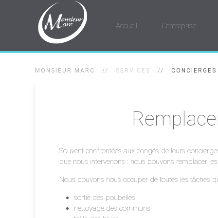
Accueil
L'entreprise
MONSIEUR MARC
SERVICES
CONCIERGES
Remplace
Souvent confrontées aux congés de leurs concierges, 
que nous intervenons : nous pouvons remplacer les
Nous pouvons nous occuper de toutes les tâches que c
sortie des poubelles
nettoyage des communs