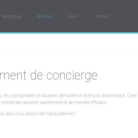
Nettoyage
Services
Devis
Contact
ment de concierge
les copropriétés se trouvent démunies et n’ont pas d'alternative. C'est 
 concierges absents rapidement et de manière efficace.
elui-ci ou celle-ci fait habituellement :