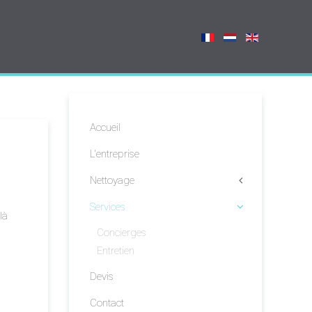
Accueil
L'entreprise
Nettoyage
Services
là
Concierges
Entretien
Devis
Contact